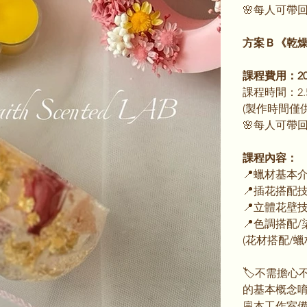
🌸每人可帶
方案Ｂ《乾燥
課程費用：20
課程時間：2.
(製作時間僅
🌸每人可帶
課程內容：
📍蠟材基本
📍插花搭配
📍立體花壁
📍色調搭配
(花材搭配/蠟
🏷️不需擔
的基本概念
🪧本工作室