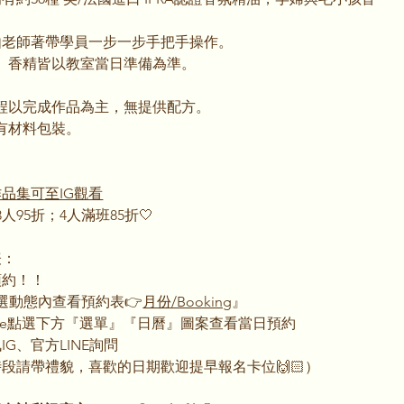
！
由老師著帶學員一步一步手把手操作。
、香精皆以教室當日準備為準。
程以完成作品為主，無提供配方。
有材料包裝。
作品集可至IG觀看
人95折；4人滿班85折🤍
表：
預約！！
精選動態內查看預約表👉
月份/Booking
』
Line點選下方『選單』『日曆』圖案查看當日預約
G、官方LINE詢問
段請帶禮貌，喜歡的日期歡迎提早報名卡位🙌🏻）