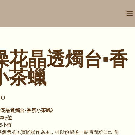
燥花晶透燭台▪️香
小茶蠟
00
花晶透燭台▪️香氛小茶蠟》
00/位
5小時
供參考並以實際操作為主，可以預留多一點時間給自己唷)