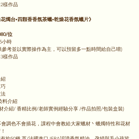
回2樣作品
花燭台▪️四顆香香氛茶蠟▪️乾燥花香氛蠟片》
80/位
5小時
供參考並以實際操作為主，可以預留多一點時間給自己唷)
回3樣作品
介紹
技巧
技法
/染料介紹
材介紹/ 香精比例/老師實例經驗分享 /作品拍照/包裝盒裝)
心不會調色不會插花，課程中會教給大家蠟材丶蠟燭特性和花材
唷！
備有約50種 英/法國進口 IFRA認證香氛精油，孕婦與毛小孩皆