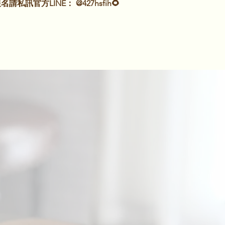
請私訊官方LINE： @427hsfih🌻