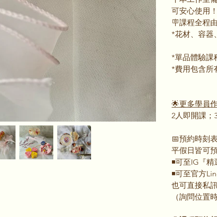
可安心使用
🪧課程全程
*花材、容器
*單品體驗課
*費用包含所
🌟更多學員
2人即開課；3
📅預約時刻
平假日皆可
◾️可至IG『
◾️可至官方
也可直接私訊I
（詢問位置時