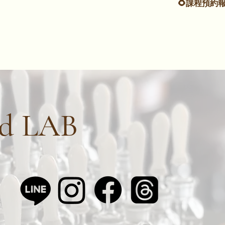
🌻課程預約報名
ed LAB